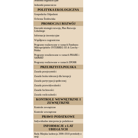
Jednostki organizacyjne
Jednostki pomocnicze
POLITYKA EKOLOGICZNA
Gospodarka Odpadami
Ochrona Środowiska
PROMOCJA I ROZWÓJ
Kierunki strategii rozwoju, Plan Rozwoju
Lokalnego
Informacje inwestycyjne
Współpraca zagraniczna
Programy realizowane w ramach Funduszu
Mikroprojektów INTERREG III A Czechy -
Polska
Programy zrealizowane w ramach PHARE i
SAPARD
Programy realizowane w ramach ZPORR
PRZEJRZYSTA POLSKA
Zasada przejrzystości
Zasada braku tolerancji dla korupcji
Zasada partycypacji społecznej
Zasada przewidywalności
Zasada fachowości
Zasada rozliczalności
KONTROLE WEWNĘTRZNE I
ZEWNĘTRZNE
Kontrole zewnętrzne
Kontrole wewnętrzne
PRAWO PODATKOWE
Indywidualne interpretacje podatkowe
INFORMACJE z LAT
UBIEGŁYCH
Rada Miejska kadencja 2006÷2010 protokoły z
sesji