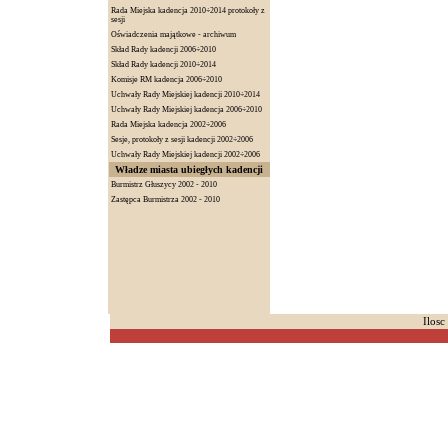
Rada Miejska kadencja 2010÷2014 protokoły z
sesji
Oświadczenia majątkowe - archiwum
Skład Rady kadencji 2006÷2010
Skład Rady kadencji 2010÷2014
Komisje RM kadencja 2006÷2010
Uchwały Rady Miejskiej kadencji 2010÷2014
Uchwały Rady Miejskiej kadencja 2006÷2010
Rada Miejska kadencja 2002÷2006
Sesje, protokoły z sesji kadencji 2002÷2006
Uchwały Rady Miejskiej kadencji 2002÷2006
Władze miasta ubiegłych kadencji
Burmistrz Głuszycy 2002 - 2010
Zastępca Burmistrza 2002 - 2010
Ilosc