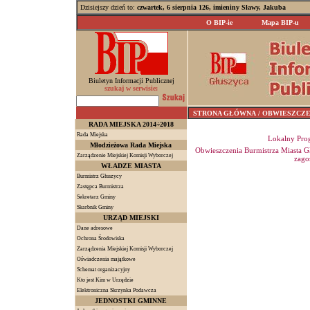
Dzisiejszy dzień to:
czwartek, 6 sierpnia 126, imieniny Sławy, Jakuba
O BIP-ie
Mapa BIP-u
Biuletyn Informacji Publicznej
szukaj w serwisie:
STRONA GŁÓWNA
/ OBWIESZCZ
RADA MIEJSKA 2014÷2018
Rada Miejska
Lokalny Prog
Młodzieżowa Rada Miejska
Obwieszczenia Burmistrza Miasta Głu
Zarządzenie Miejskiej Komisji Wyborczej
zago
WŁADZE MIASTA
Burmistrz Głuszycy
Zastępca Burmistrza
Sekretarz Gminy
Skarbnik Gminy
URZĄD MIEJSKI
Dane adresowe
Ochrona Środowiska
Zarządzenia Miejskiej Komisji Wyborczej
Oświadczenia majątkowe
Schemat organizacyjny
Kto jest Kim w Urzędzie
Elektroniczna Skrzynka Podawcza
JEDNOSTKI GMINNE