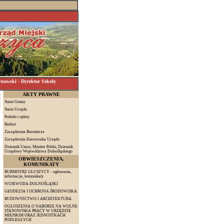
wski - Dyrektor Szkoły
AKTY PRAWNE
Statut Gminy
Statut Urzędu
Podatki i opłaty
Budżet
Zarządzenia Burmistrza
Zarządzenia Kierownika Urzędu
Dziennik Ustaw, Monitor Polski, Dziennik
Urzędowy Województwa Dolnośląskiego
OBWIESZCZENIA,
KOMUNIKATY
BURMISTRZ GŁUSZYCY - ogłoszenia,
informacje, komunikaty
WOJEWODA DOLNOŚLĄSKI
GEODEZJA I OCHRONA ŚRODOWISKA
BUDOWNICTWO I ARCHITEKTURA
OGŁOSZENIA O NABORZE NA WOLNE
STANOWISKA PRACY W URZĘDZIE
MIEJSKIM ORAZ JEDNOSTKACH
PODLEGŁYCH