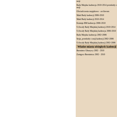
sesji
Rada Miejska kadencja 2010÷2014 protokoły z
sesji
Oświadczenia majątkowe - archiwum
Skład Rady kadencji 2006÷2010
Skład Rady kadencji 2010÷2014
Komisje RM kadencja 2006÷2010
Uchwały Rady Miejskiej kadencji 2010÷2014
Uchwały Rady Miejskiej kadencja 2006÷2010
Rada Miejska kadencja 2002÷2006
Sesje, protokoły z sesji kadencji 2002÷2006
Uchwały Rady Miejskiej kadencji 2002÷2006
Władze miasta ubiegłych kadencji
Burmistrz Głuszycy 2002 - 2010
Zastępca Burmistrza 2002 - 2010