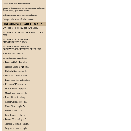
Budownictwo i Architektura
Sprawy geodezjne, nieruchomości, ochrona
środowiska, sprzedaż lokali
Udostępnienie informacji publicznej
Utrzymanie porządku i czystości
INFORMACJE ARCHIWALNE
WYBORY SAMORZĄDOWE 2006
WYBORY DO SEJMU RP I SENATU RP
2007
WYBORY DO PARLAMENTU
EUROPEJSKIEGO 2009
WYBORY PREZYDENTA
RZECZYPOSPOLITEJ POLSKIEJ 2010
SPIS ROLNY 2010 r.
Oświadczenia majątkowe
--
Roman Głód - Burmistr...
--
Monika Bisek-Grąz peł...
--
Elżbieta Rembiszewska...
--
Lech Markiewicz - Pre...
--
Katarzyna Karkułowska...
--
Krzysztof Kotowicz - ...
--
Ewa Kłusek - były Sk...
--
Magdalena Jarosz - dy...
--
Irena Piasecka - insp...
--
Alicja Ogorzelec - by...
--
Józef Piksa - były Za...
--
Dorota Lidia Hałas - ...
--
Piotr Popek - Były Pr...
--
Renata Tarasiuk p.o D...
--
Tomasz Gromala - Były...
--
Wojciech Durak - były...