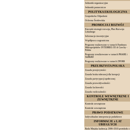
Jednostki organizacyjne
Jednostki pomocnicze
POLITYKA EKOLOGICZNA
Gospodarka Odpadami
Ochrona Środowiska
PROMOCJA I ROZWÓJ
Kierunki strategii rozwoju, Plan Rozwoju
Lokalnego
Informacje inwestycyjne
Współpraca zagraniczna
Programy realizowane w ramach Funduszu
Mikroprojektów INTERREG III A Czechy -
Polska
Programy zrealizowane w ramach PHARE i
SAPARD
Programy realizowane w ramach ZPORR
PRZEJRZYSTA POLSKA
Zasada przejrzystości
Zasada braku tolerancji dla korupcji
Zasada partycypacji społecznej
Zasada przewidywalności
Zasada fachowości
Zasada rozliczalności
KONTROLE WEWNĘTRZNE I
ZEWNĘTRZNE
Kontrole zewnętrzne
Kontrole wewnętrzne
PRAWO PODATKOWE
Indywidualne interpretacje podatkowe
INFORMACJE z LAT
UBIEGŁYCH
Rada Miejska kadencja 2006÷2010 protokoły z