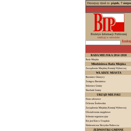
Dzisiejszy dzień to:
piątek, 7 sierp
Biuletyn Informacji Publicznej
szukaj w serwisie:
RADA MIEJSKA 2014÷2018
Rada Miejska
Młodzieżowa Rada Miejska
Zarządzenie Miejskiej Komisji Wyborczej
WŁADZE MIASTA
Burmistrz Głuszycy
Zastępca Burmistrza
Sekretarz Gminy
Skarbnik Gminy
URZĄD MIEJSKI
Dane adresowe
Ochrona Środowiska
Zarządzenia Miejskiej Komisji Wyborczej
Oświadczenia majątkowe
Schemat organizacyjny
Kto jest Kim w Urzędzie
Elektroniczna Skrzynka Podawcza
JEDNOSTKI GMINNE