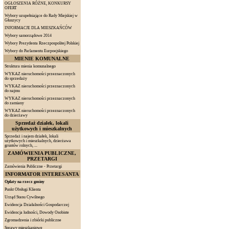
OGŁOSZENIA RÓŻNE, KONKURSY
OFERT
Wybory uzupełniające do Rady Miejskiej w
Głuszycy
INFORMACJE DLA MIESZKAŃCÓW
Wybory samorządowe 2014
Wybory Prezydenta Rzeczpospolitej Polskiej
Wybory do Parlamentu Eurpoejskiego
MIENIE KOMUNALNE
Struktura mienia komunalnego
WYKAZ nieruchomości przeznaczonych
do sprzedaży
WYKAZ nieruchomości przeznaczonych
do najmu
WYKAZ nieruchomości przeznaczonych
do zamiany
WYKAZ nieruchomości przeznaczonych
do dzierżawy
Sprzedaż działek, lokali
użytkowych i mieszkalnych
Sprzedaż i najem działek, lokali
użytkowych i mieszkalnych, dzierżawa
gruntów rolnych, ...
ZAMÓWIENIA PUBLICZNE,
PRZETARGI
Zamówienia Publiczne - Przetargi
INFORMATOR INTERESANTA
Opłaty na rzecz gminy
Punkt Obsługi Klienta
Urząd Stanu Cywilnego
Ewidencja Działalności Gospodarczej
Ewidencja ludności, Dowody Osobiste
Zgromadzenia i zbiórki publiczne
Sprawy mieszkaniowe