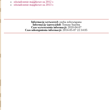
oświadczenie majątkowe za 2012 r.
oświadczenie majątkowe za 2013 r.
Informację wytworzył:
osoba zobowiązana
Informację wprowadził:
Tomasz Szachta
Czas wytworzenia informacji:
2010-04-07
Czas udostępnienia informacji:
2014-05-07 22:14:05