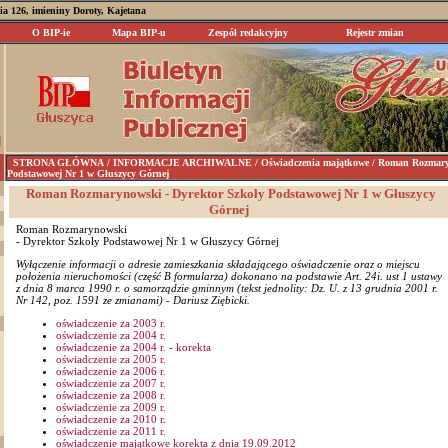
nia 126, imieniny Doroty, Kajetana
O BIP-ie
Mapa BIP-u
Zespół redakcyjny
Rejestr zmian
STRONA GŁÓWNA
/ INFORMACJE ARCHIWALNE / Oświadczenia majątkowe / Roman Rozmaryno
Podstawowej Nr 1 w Głuszycy Górnej
Roman Rozmarynowski - Dyrektor Szkoły Podstawowej Nr 1 w Głuszycy
Górnej
Roman Rozmarynowski
- Dyrektor Szkoły Podstawowej Nr 1 w Głuszycy Górnej
Wyłączenie informacji o adresie zamieszkania składającego oświadczenie oraz o miejscu
położenia nieruchomości (część B formularza) dokonano na podstawie Art. 24i. ust 1 ustawy
z dnia 8 marca 1990 r. o samorządzie gminnym (tekst jednolity: Dz. U. z 13 grudnia 2001 r.
Nr 142, poz. 1591 ze zmianami) - Dariusz Ziębicki.
oświadczenie za 2003 r.
oświadczenie za 2004 r.
oświadczenie za 2004 r. - korekta
oświadczenie za 2005 r.
oświadczenie za 2006 r.
oświadczenie za 2007 r.
oświadczenie za 2008 r.
oświadczenie za 2009 r.
oświadczenie za 2010 r
.
oświadczenie za 2011 r.
oświadczenie majątkowe korekta z dnia 19.09.2012