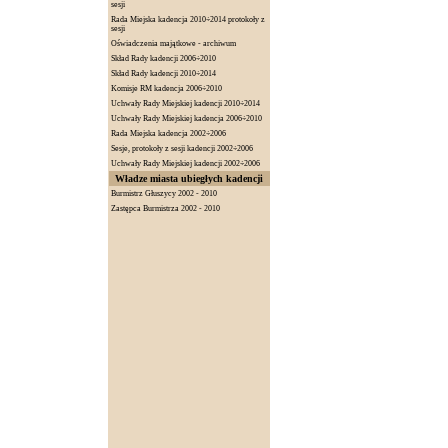
sesji
Rada Miejska kadencja 2010÷2014 protokoły z
sesji
Oświadczenia majątkowe - archiwum
Skład Rady kadencji 2006÷2010
Skład Rady kadencji 2010÷2014
Komisje RM kadencja 2006÷2010
Uchwały Rady Miejskiej kadencji 2010÷2014
Uchwały Rady Miejskiej kadencja 2006÷2010
Rada Miejska kadencja 2002÷2006
Sesje, protokoły z sesji kadencji 2002÷2006
Uchwały Rady Miejskiej kadencji 2002÷2006
Władze miasta ubiegłych kadencji
Burmistrz Głuszycy 2002 - 2010
Zastępca Burmistrza 2002 - 2010