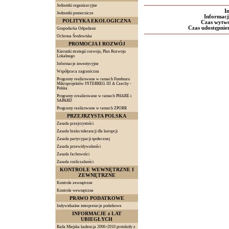
Jednostki organizacyjne
I
Jednostki pomocnicze
Informacj
POLITYKA EKOLOGICZNA
Czas wytwo
Czas udostępnien
Gospodarka Odpadami
Ochrona Środowiska
PROMOCJA I ROZWÓJ
Kierunki strategii rozwoju, Plan Rozwoju
Lokalnego
Informacje inwestycyjne
Współpraca zagraniczna
Programy realizowane w ramach Funduszu
Mikroprojektów INTERREG III A Czechy -
Polska
Programy zrealizowane w ramach PHARE i
SAPARD
Programy realizowane w ramach ZPORR
PRZEJRZYSTA POLSKA
Zasada przejrzystości
Zasada braku tolerancji dla korupcji
Zasada partycypacji społecznej
Zasada przewidywalności
Zasada fachowości
Zasada rozliczalności
KONTROLE WEWNĘTRZNE I
ZEWNĘTRZNE
Kontrole zewnętrzne
Kontrole wewnętrzne
PRAWO PODATKOWE
Indywidualne interpretacje podatkowe
INFORMACJE z LAT
UBIEGŁYCH
Rada Miejska kadencja 2006÷2010 protokoły z