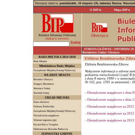
Dzisiejszy dzień to:
poniedziałek, 10 sierpnia 126, imieniny Borysa, Wawrzyń
O BIP-ie
Mapa BIP-u
Biuletyn Informacji Publicznej
szukaj w serwisie:
STRONA GŁÓWNA
/ INFORMACJE AR
Burmistrza Gminy Głuszyca
RADA MIEJSKA 2014÷2018
Elżbieta Rembiszewska-Zibro
Rada Miejska
Elżbieta Rembiszewska-Zibrow
Młodzieżowa Rada Miejska
Zarządzenie Miejskiej Komisji Wyborczej
Wyłączenie informacji o adresie zam
położenia nieruchomości (część B f
WŁADZE MIASTA
z dnia 8 marca 1990 r. o samorządzi
Burmistrz Głuszycy
Nr 142, poz. 1591 ze zmianami) - Da
Zastępca Burmistrza
Sekretarz Gminy
- Oświadczenie majątkowe z dnia 01
Skarbnik Gminy
URZĄD MIEJSKI
- Oświadczenie majątkowe z dnia 1
Dane adresowe
- Oświadczenie majątkowe za 2012 
Ochrona Środowiska
Zarządzenia Miejskiej Komisji Wyborczej
- Oświadczenie majątkowe za 2012 r
Oświadczenia majątkowe
- Oświadczenie majątkowe za 2013 
Schemat organizacyjny
Kto jest Kim w Urzędzie
Elektroniczna Skrzynka Podawcza
JEDNOSTKI GMINNE