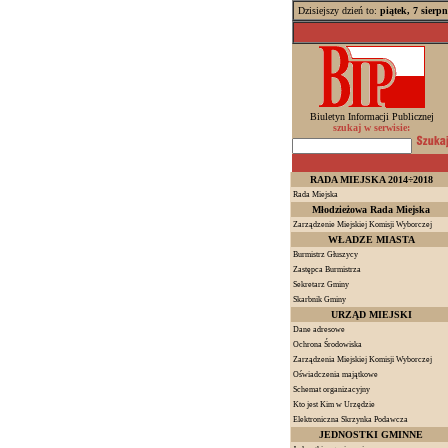
Dzisiejszy dzień to:
piątek, 7 sierp
Biuletyn Informacji Publicznej
szukaj w serwisie:
RADA MIEJSKA 2014÷2018
Rada Miejska
Młodzieżowa Rada Miejska
Zarządzenie Miejskiej Komisji Wyborczej
WŁADZE MIASTA
Burmistrz Głuszycy
Zastępca Burmistrza
Sekretarz Gminy
Skarbnik Gminy
URZĄD MIEJSKI
Dane adresowe
Ochrona Środowiska
Zarządzenia Miejskiej Komisji Wyborczej
Oświadczenia majątkowe
Schemat organizacyjny
Kto jest Kim w Urzędzie
Elektroniczna Skrzynka Podawcza
JEDNOSTKI GMINNE