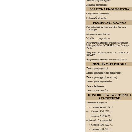
Jednostki organizacyjne
Jednostki pomocnicze
POLITYKA EKOLOGICZNA
Gospodarka Odpadami
Ochrona Środowiska
PROMOCJA I ROZWÓJ
Kierunki strategii rozwoju, Plan Rozwoju
Lokalnego
Informacje inwestycyjne
Współpraca zagraniczna
Programy realizowane w ramach Funduszu
Mikroprojektów INTERREG III A Czechy -
Polska
Programy zrealizowane w ramach PHARE i
SAPARD
Programy realizowane w ramach ZPORR
PRZEJRZYSTA POLSKA
Zasada przejrzystości
Zasada braku tolerancji dla korupcji
Zasada partycypacji społecznej
Zasada przewidywalności
Zasada fachowości
Zasada rozliczalności
KONTROLE WEWNĘTRZNE I
ZEWNĘTRZNE
Kontrole zewnętrzne
--
< Kontrola Wojewody D...
--
< Kontrola RIO 2011 r...
--
< Kontrola NIK 2010 >
--
Kontrola Archiwum Pań...
--
< Kontrola RIO 2007 r...
--
< Kontrola RIO 2003 -...