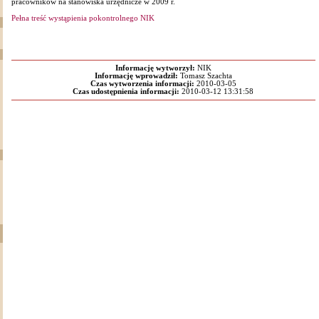
pracowników na stanowiska urzędnicze w 2009 r.
Pełna treść wystąpienia pokontrolnego NIK
Informację wytworzył:
NIK
Informację wprowadził:
Tomasz Szachta
Czas wytworzenia informacji:
2010-03-05
Czas udostępnienia informacji:
2010-03-12 13:31:58