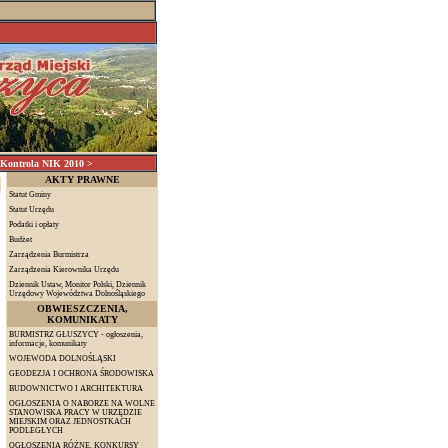
ontrola NIK 2010 >
AKTY PRAWNE
Statut Gminy
Statut Urzędu
Podatki i opłaty
Budżet
Zarządzenia Burmistrza
Zarządzenia Kierownika Urzędu
Dziennik Ustaw, Monitor Polski, Dziennik
Urzędowy Województwa Dolnośląskiego
OBWIESZCZENIA,
KOMUNIKATY
BURMISTRZ GŁUSZYCY - ogłoszenia,
informacje, komunikaty
WOJEWODA DOLNOŚLĄSKI
GEODEZJA I OCHRONA ŚRODOWISKA
BUDOWNICTWO I ARCHITEKTURA
OGŁOSZENIA O NABORZE NA WOLNE
STANOWISKA PRACY W URZĘDZIE
MIEJSKIM ORAZ JEDNOSTKACH
PODLEGŁYCH
OGŁOSZENIA RÓŻNE, KONKURSY