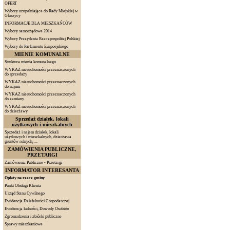
OFERT
Wybory uzupełniające do Rady Miejskiej w
Głuszycy
INFORMACJE DLA MIESZKAŃCÓW
Wybory samorządowe 2014
Wybory Prezydenta Rzeczpospolitej Polskiej
Wybory do Parlamentu Eurpoejskiego
MIENIE KOMUNALNE
Struktura mienia komunalnego
WYKAZ nieruchomości przeznaczonych
do sprzedaży
WYKAZ nieruchomości przeznaczonych
do najmu
WYKAZ nieruchomości przeznaczonych
do zamiany
WYKAZ nieruchomości przeznaczonych
do dzierżawy
Sprzedaż działek, lokali
użytkowych i mieszkalnych
Sprzedaż i najem działek, lokali
użytkowych i mieszkalnych, dzierżawa
gruntów rolnych, ...
ZAMÓWIENIA PUBLICZNE,
PRZETARGI
Zamówienia Publiczne - Przetargi
INFORMATOR INTERESANTA
Opłaty na rzecz gminy
Punkt Obsługi Klienta
Urząd Stanu Cywilnego
Ewidencja Działalności Gospodarczej
Ewidencja ludności, Dowody Osobiste
Zgromadzenia i zbiórki publiczne
Sprawy mieszkaniowe