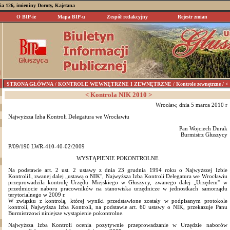
nia 126, imieniny Doroty, Kajetana
O BIP-ie
Mapa BIP-u
Zespół redakcyjny
Rejestr zmian
STRONA GŁÓWNA
/ KONTROLE WEWNĘTRZNE I ZEWNĘTRZNE / Kontrole zewnętrzne / < K
< Kontrola NIK 2010 >
Wrocław, dnia 5 marca 2010 r
Najwyższa Izba Kontroli Delegatura we Wrocławiu
Pan Wojciech Durak
Burmistrz Głuszycy
P/09/190 LWR-410-40-02/2009
WYSTĄPIENIE POKONTROLNE
Na podstawie art. 2 ust. 2 ustawy z dnia 23 grudnia 1994 roku o Najwyższej Izbie
Kontroli1, zwanej dalej „ustawą o NIK", Najwyższa Izba Kontroli Delegatura we Wrocławiu
przeprowadziła kontrolę Urzędu Miejskiego w Głuszycy, zwanego dalej „Urzędem'' w
przedmiocie naboru pracowników na stanowiska urzędnicze w jednostkach samorządu
terytorialnego w 2009 r.
W związku z kontrolą, której wyniki przedstawione zostały w podpisanym protokole
kontroli, Najwyższa Izba Kontroli, na podstawie art. 60 ustawy o NIK, przekazuje Panu
Burmistrzowi niniejsze wystąpienie pokontrolne.
Najwyższa Izba Kontroli ocenia pozytywnie przeprowadzanie w Urzędzie naborów