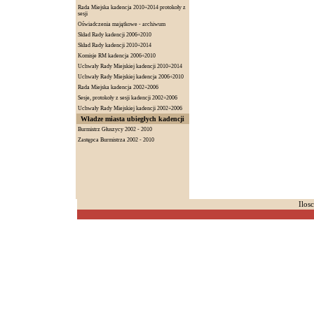
Rada Miejska kadencja 2010÷2014 protokoły z
sesji
Oświadczenia majątkowe - archiwum
Skład Rady kadencji 2006÷2010
Skład Rady kadencji 2010÷2014
Komisje RM kadencja 2006÷2010
Uchwały Rady Miejskiej kadencji 2010÷2014
Uchwały Rady Miejskiej kadencja 2006÷2010
Rada Miejska kadencja 2002÷2006
Sesje, protokoły z sesji kadencji 2002÷2006
Uchwały Rady Miejskiej kadencji 2002÷2006
Władze miasta ubiegłych kadencji
Burmistrz Głuszycy 2002 - 2010
Zastępca Burmistrza 2002 - 2010
Ilos