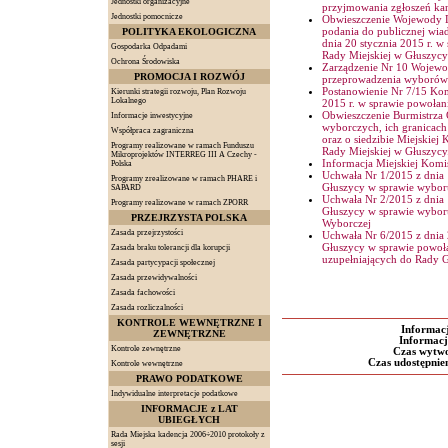
Jednostki organizacyjne
przyjmowania zgłoszeń ka
Jednostki pomocnicze
Obwieszczenie Wojewody Do
podania do publicznej wia
POLITYKA EKOLOGICZNA
dnia 20 stycznia 2015 r. 
Gospodarka Odpadami
Rady Miejskiej w Głuszycy
Ochrona Środowiska
Zarządzenie Nr 10 Wojewod
PROMOCJA I ROZWÓJ
przeprowadzenia wyborów 
Postanowienie Nr 7/15 Ko
Kierunki strategii rozwoju, Plan Rozwoju
Lokalnego
2015 r. w sprawie powołan
Obwieszczenie Burmistrza 
Informacje inwestycyjne
wyborczych, ich granicach
Współpraca zagraniczna
oraz o siedzibie Miejskie
Programy realizowane w ramach Funduszu
Rady Miejskiej w Głuszycy
Mikroprojektów INTERREG III A Czechy -
Informacja Miejskiej Komis
Polska
Uchwała Nr 1/2015 z dnia 
Programy zrealizowane w ramach PHARE i
Głuszycy w sprawie wybor
SAPARD
Uchwała Nr 2/2015 z dnia 
Programy realizowane w ramach ZPORR
Głuszycy w sprawie wyboru
PRZEJRZYSTA POLSKA
Wyborczej
Zasada przejrzystości
Uchwała Nr 6/2015 z dnia 
Głuszycy w sprawie powoł
Zasada braku tolerancji dla korupcji
uzupełniających do Rady G
Zasada partycypacji społecznej
Zasada przewidywalności
Zasada fachowości
Zasada rozliczalności
KONTROLE WEWNĘTRZNE I
Informac
ZEWNĘTRZNE
Informacj
Kontrole zewnętrzne
Czas wytwo
Czas udostępnien
Kontrole wewnętrzne
PRAWO PODATKOWE
Indywidualne interpretacje podatkowe
INFORMACJE z LAT
UBIEGŁYCH
Rada Miejska kadencja 2006÷2010 protokoły z
sesji