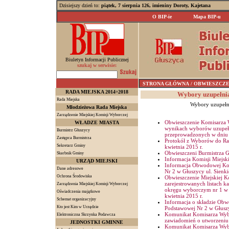
Dzisiejszy dzień to:
piątek, 7 sierpnia 126, imieniny Doroty, Kajetana
O BIP-ie
Mapa BIP-u
Biuletyn Informacji Publicznej
szukaj w serwisie:
STRONA GŁÓWNA
/ OBWIESZCZENI
RADA MIEJSKA 2014÷2018
Wybory uzupełnia
Rada Miejska
Wybory uzupełni
Młodzieżowa Rada Miejska
Zarządzenie Miejskiej Komisji Wyborczej
Obwieszczenie Komisarza W
WŁADZE MIASTA
wynikach wyborów uzupełn
Burmistrz Głuszycy
przeprowadzonych w dniu 1
Zastępca Burmistrza
Protokół z Wyborów do Ra
Sekretarz Gminy
kwietnia 2015 r.
Obwieszczeni Burmistrza G
Skarbnik Gminy
Informacja Komisji Miejski
URZĄD MIEJSKI
Informacja Obwodowej Kom
Dane adresowe
Nr 2 w Głuszycy ul. Sienk
Ochrona Środowiska
Obwieszczenie Miejskiej K
zarejestrowanych listach 
Zarządzenia Miejskiej Komisji Wyborczej
okręgu wyborczym nr 1 w 
Oświadczenia majątkowe
kwietnia 2015 r.
Schemat organizacyjny
Informacja o składzie Obw
Kto jest Kim w Urzędzie
Podstawowej Nr 2 w Głuszy
Komunikat Komisarza Wybo
Elektroniczna Skrzynka Podawcza
zawiadomień o utworzeniu
JEDNOSTKI GMINNE
Komunikat Komisarza Wybo