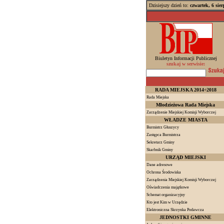
Dzisiejszy dzień to:
czwartek, 6 sie
Biuletyn Informacji Publicznej
szukaj w serwisie:
RADA MIEJSKA 2014÷2018
Rada Miejska
Młodzieżowa Rada Miejska
Zarządzenie Miejskiej Komisji Wyborczej
WŁADZE MIASTA
Burmistrz Głuszycy
Zastępca Burmistrza
Sekretarz Gminy
Skarbnik Gminy
URZĄD MIEJSKI
Dane adresowe
Ochrona Środowiska
Zarządzenia Miejskiej Komisji Wyborczej
Oświadczenia majątkowe
Schemat organizacyjny
Kto jest Kim w Urzędzie
Elektroniczna Skrzynka Podawcza
JEDNOSTKI GMINNE