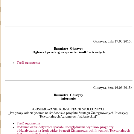
Głuszyca, dnia 17.03.2015r.
Burmistrz Głuszycy
Ogłasza I przetarg na sprzedaż środków trwałych
Treść ogłoszenia
Głuszyca, dnia 16.03.2015r.
Burmistrz Głuszycy
informuje
PODSUMOWANIE KONSULTACJI SPOŁECZNYCH
„Prognozy oddziaływania na środowisko projektu Strategii Zintegrowanych Inwestycji
Terytorialnych Aglomeracji Wałbrzyskiej”
Treść ogłoszenia
Podsumowanie dotyczące sposobu uwzględnienia wyników prognozy
oddziaływania na środowisko Strategii Zintegrowanych Inwestycji Terytorialnych