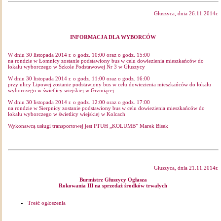
Głuszyca, dnia 26.11.2014r.
INFORMACJA DLA WYBORCÓW
W dniu 30 listopada 2014 r. o godz. 10:00 oraz o godz. 15:00
na rondzie w Łomnicy zostanie podstawiony bus w celu dowiezienia mieszkańców do
lokalu wyborczego w Szkole Podstawowej Nr 3 w Głuszycy
W dniu 30 listopada 2014 r. o godz. 11:00 oraz o godz. 16:00
przy ulicy Lipowej zostanie podstawiony bus w celu dowiezienia mieszkańców do lokalu
wyborczego w świetlicy wiejskiej w Grzmiącej
W dniu 30 listopada 2014 r. o godz. 12:00 oraz o godz. 17:00
na rondzie w Sierpnicy zostanie podstawiony bus w celu dowiezienia mieszkańców do
lokalu wyborczego w świetlicy wiejskiej w Kolcach
Wykonawcą usługi transportowej jest PTUH „KOLUMB” Marek Bisek
Głuszyca, dnia 21.11.2014r.
Burmistrz Głuszycy Ogłasza
Rokowania III na sprzedaż środków trwałych
Treść ogłoszenia