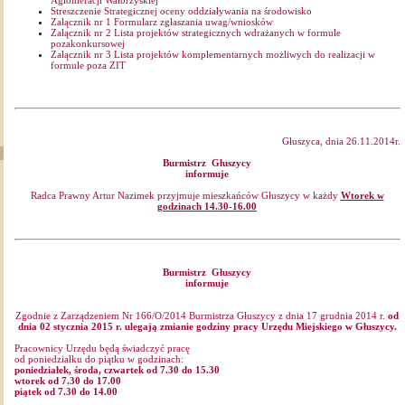
Aglomeracji Wałbrzyskiej
Streszczenie Strategicznej oceny oddziaływania na środowisko
Załącznik nr 1 Formularz zgłaszania uwag/wniosków
Załącznik nr 2 Lista projektów strategicznych wdrażanych w formule
pozakonkursowej
Załącznik nr 3 Lista projektów komplementarnych możliwych do realizacji w
formule poza ZIT
Głuszyca, dnia 26.11.2014r.
Burmistrz Głuszycy
informuje
Radca Prawny Artur Nazimek przyjmuje mieszkańców Głuszycy w każdy
Wtorek w
godzinach 14.30-16.00
Burmistrz Głuszycy
informuje
Zgodnie z Zarządzeniem Nr 166/O/2014 Burmistrza Głuszycy z dnia 17 grudnia 2014 r.
od
dnia 02 stycznia 2015 r. ulegają zmianie godziny pracy Urzędu Miejskiego w Głuszycy.
Pracownicy Urzędu będą świadczyć pracę
od poniedziałku do piątku w godzinach:
poniedziałek, środa, czwartek od 7.30 do 15.30
wtorek od 7.30 do 17.00
piątek od 7.30 do 14.00