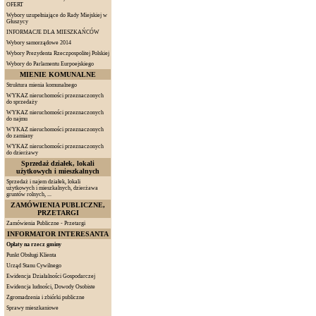
OFERT
Wybory uzupełniające do Rady Miejskiej w
Głuszycy
INFORMACJE DLA MIESZKAŃCÓW
Wybory samorządowe 2014
Wybory Prezydenta Rzeczpospolitej Polskiej
Wybory do Parlamentu Eurpoejskiego
MIENIE KOMUNALNE
Struktura mienia komunalnego
WYKAZ nieruchomości przeznaczonych
do sprzedaży
WYKAZ nieruchomości przeznaczonych
do najmu
WYKAZ nieruchomości przeznaczonych
do zamiany
WYKAZ nieruchomości przeznaczonych
do dzierżawy
Sprzedaż działek, lokali
użytkowych i mieszkalnych
Sprzedaż i najem działek, lokali
użytkowych i mieszkalnych, dzierżawa
gruntów rolnych, ...
ZAMÓWIENIA PUBLICZNE,
PRZETARGI
Zamówienia Publiczne - Przetargi
INFORMATOR INTERESANTA
Opłaty na rzecz gminy
Punkt Obsługi Klienta
Urząd Stanu Cywilnego
Ewidencja Działalności Gospodarczej
Ewidencja ludności, Dowody Osobiste
Zgromadzenia i zbiórki publiczne
Sprawy mieszkaniowe