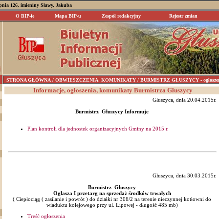
rpnia 126, imieniny Sławy, Jakuba
O BIP-ie
Mapa BIP-u
Zespół redakcyjny
Rejestr zmian
STRONA GŁÓWNA
/ OBWIESZCZENIA, KOMUNIKATY / BURMISTRZ GŁUSZYCY - ogłoszenia,
Informacje, ogłoszenia, komunikaty Burmistrza Głuszycy
Głuszyca, dnia 20.04.2015r.
Burmistrz Głuszycy Informuje
Plan kontroli dla jednostek organizacyjnych Gminy na 2015 r.
Głuszyca, dnia 30.03.2015r.
Burmistrz Głuszycy
Ogłasza I przetarg na sprzedaż środków trwałych
( Ciepłociąg ( zasilanie i powrót ) do działki nr 306/2 na terenie nieczynnej kotłowni do
wiaduktu kolejowego przy ul. Lipowej - długość 485 mb)
Treść ogłoszenia