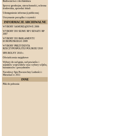
Budownictwo i Architektura
Sprawy geodezjne, nieruchomości, ochrona
środowiska, sprzedaż lokali
Udostępnienie informacji publicznej
Utrzymanie porządku i czystości
INFORMACJE ARCHIWALNE
WYBORY SAMORZĄDOWE 2006
WYBORY DO SEJMU RP I SENATU RP
2007
WYBORY DO PARLAMENTU
EUROPEJSKIEGO 2009
WYBORY PREZYDENTA
RZECZYPOSPOLITEJ POLSKIEJ 2010
SPIS ROLNY 2010 r.
Oświadczenia majątkowe
Wybory do rad gmin, rad powiatów i
sejmików województw oraz wybory wójtów,
burmistrzów i prezydentów
Narodowy Spis Powszechny Ludności i
Mieszkań w 2011
INNE
Pliki do pobrania