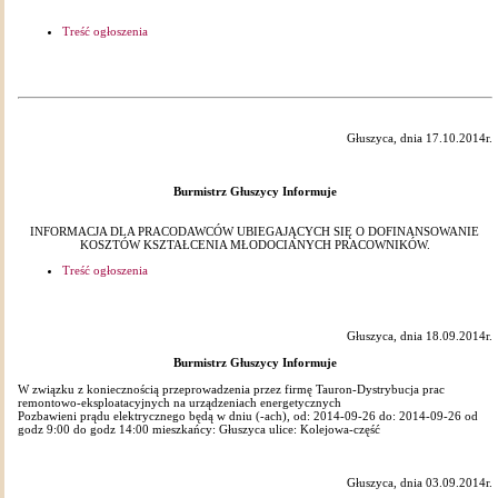
Treść ogłoszenia
Głuszyca, dnia 17.10.2014r.
Burmistrz Głuszycy Informuje
INFORMACJA DLA PRACODAWCÓW UBIEGAJĄCYCH SIĘ O DOFINANSOWANIE
KOSZTÓW KSZTAŁCENIA MŁODOCIANYCH PRACOWNIKÓW.
Treść ogłoszenia
Głuszyca, dnia 18.09.2014r.
Burmistrz Głuszycy Informuje
W związku z koniecznością przeprowadzenia przez firmę Tauron-Dystrybucja prac
remontowo-eksploatacyjnych na urządzeniach energetycznych
Pozbawieni prądu elektrycznego będą w dniu (-ach), od: 2014-09-26 do: 2014-09-26 od
godz 9:00 do godz 14:00 mieszkańcy: Głuszyca ulice: Kolejowa-część
Głuszyca, dnia 03.09.2014r.