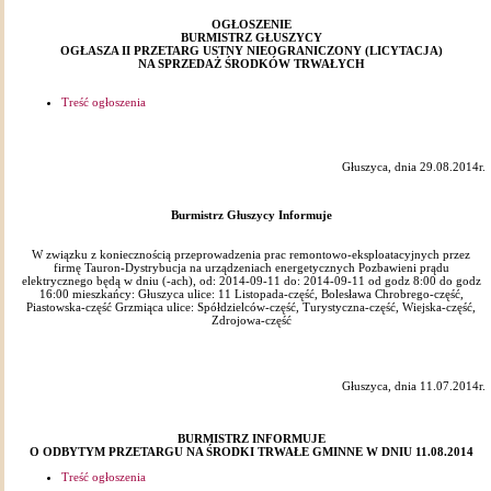
OGŁOSZENIE
BURMISTRZ GŁUSZYCY
OGŁASZA II PRZETARG USTNY NIEOGRANICZONY (LICYTACJA)
NA SPRZEDAŻ ŚRODKÓW TRWAŁYCH
Treść ogłoszenia
Głuszyca, dnia 29.08.2014r.
Burmistrz Głuszycy Informuje
W związku z koniecznością przeprowadzenia prac remontowo-eksploatacyjnych przez
firmę Tauron-Dystrybucja na urządzeniach energetycznych Pozbawieni prądu
elektrycznego będą w dniu (-ach), od: 2014-09-11 do: 2014-09-11 od godz 8:00 do godz
16:00 mieszkańcy: Głuszyca ulice: 11 Listopada-część, Bolesława Chrobrego-część,
Piastowska-część Grzmiąca ulice: Spółdzielców-część, Turystyczna-część, Wiejska-część,
Zdrojowa-część
Głuszyca, dnia 11.07.2014r.
BURMISTRZ INFORMUJE
O ODBYTYM PRZETARGU NA ŚRODKI TRWAŁE GMINNE W DNIU 11.08.2014
Treść ogłoszenia