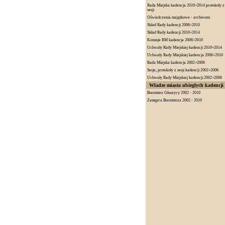
Rada Miejska kadencja 2010÷2014 protokoły z
sesji
Oświadczenia majątkowe - archiwum
Skład Rady kadencji 2006÷2010
Skład Rady kadencji 2010÷2014
Komisje RM kadencja 2006÷2010
Uchwały Rady Miejskiej kadencji 2010÷2014
Uchwały Rady Miejskiej kadencja 2006÷2010
Rada Miejska kadencja 2002÷2006
Sesje, protokoły z sesji kadencji 2002÷2006
Uchwały Rady Miejskiej kadencji 2002÷2006
Władze miasta ubiegłych kadencji
Burmistrz Głuszycy 2002 - 2010
Zastępca Burmistrza 2002 - 2010