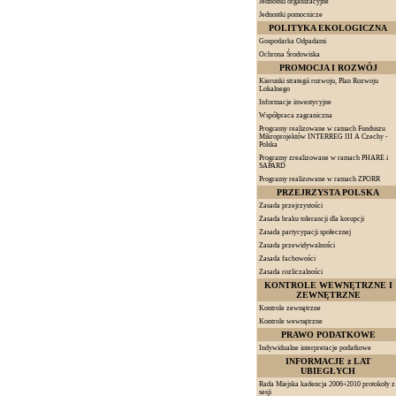
Jednostki organizacyjne
Jednostki pomocnicze
POLITYKA EKOLOGICZNA
Gospodarka Odpadami
Ochrona Środowiska
PROMOCJA I ROZWÓJ
Kierunki strategii rozwoju, Plan Rozwoju
Lokalnego
Informacje inwestycyjne
Współpraca zagraniczna
Programy realizowane w ramach Funduszu
Mikroprojektów INTERREG III A Czechy -
Polska
Programy zrealizowane w ramach PHARE i
SAPARD
Programy realizowane w ramach ZPORR
PRZEJRZYSTA POLSKA
Zasada przejrzystości
Zasada braku tolerancji dla korupcji
Zasada partycypacji społecznej
Zasada przewidywalności
Zasada fachowości
Zasada rozliczalności
KONTROLE WEWNĘTRZNE I
ZEWNĘTRZNE
Kontrole zewnętrzne
Kontrole wewnętrzne
PRAWO PODATKOWE
Indywidualne interpretacje podatkowe
INFORMACJE z LAT
UBIEGŁYCH
Rada Miejska kadencja 2006÷2010 protokoły z
sesji