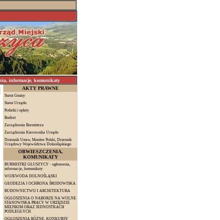
 informacje, komunikaty
AKTY PRAWNE
Statut Gminy
Statut Urzędu
Podatki i opłaty
Budżet
Zarządzenia Burmistrza
Zarządzenia Kierownika Urzędu
Dziennik Ustaw, Monitor Polski, Dziennik
Urzędowy Województwa Dolnośląskiego
OBWIESZCZENIA,
KOMUNIKATY
BURMISTRZ GŁUSZYCY - ogłoszenia,
informacje, komunikaty
WOJEWODA DOLNOŚLĄSKI
GEODEZJA I OCHRONA ŚRODOWISKA
BUDOWNICTWO I ARCHITEKTURA
OGŁOSZENIA O NABORZE NA WOLNE
STANOWISKA PRACY W URZĘDZIE
MIEJSKIM ORAZ JEDNOSTKACH
PODLEGŁYCH
OGŁOSZENIA RÓŻNE, KONKURSY